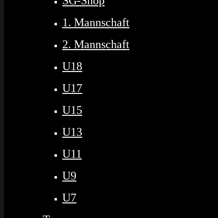
SG-Shop
1. Mannschaft
2. Mannschaft
U18
U17
U15
U13
U11
U9
U7