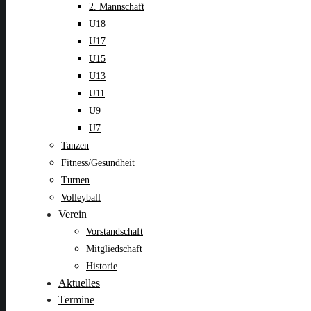
2. Mannschaft
U18
U17
U15
U13
U11
U9
U7
Tanzen
Fitness/Gesundheit
Turnen
Volleyball
Verein
Vorstandschaft
Mitgliedschaft
Historie
Aktuelles
Termine