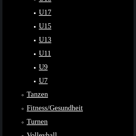
U17
U15
U13
U11
U9
U7
Tanzen
Fitness/Gesundheit
Turnen
Volleyball