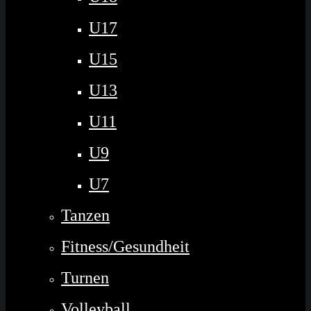
U17
U15
U13
U11
U9
U7
Tanzen
Fitness/Gesundheit
Turnen
Volleyball