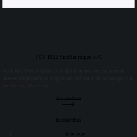
TSV 1862 Stadtlauringen e.V.
Seit über 150 Jahren bieten wir als traditionsreicher Sportverein
unseren Mitgliedern die Möglichkeit, sich sportlich zu betätigen und
gemeinsam aktiv zu sein.
Mehr zum Verein
Rechtliches
Impressum