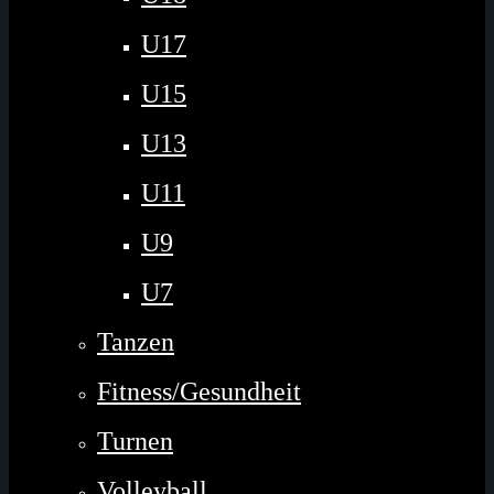
U17
U15
U13
U11
U9
U7
Tanzen
Fitness/Gesundheit
Turnen
Volleyball