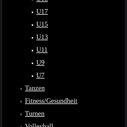
U17
U15
U13
U11
U9
U7
Tanzen
Fitness/Gesundheit
Turnen
Volleyball