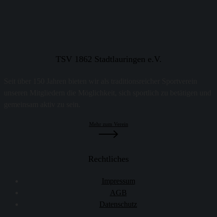
TSV 1862 Stadtlauringen e.V.
Seit über 150 Jahren bieten wir als traditionsreicher Sportverein
unseren Mitgliedern die Möglichkeit, sich sportlich zu betätigen und
gemeinsam aktiv zu sein.
Mehr zum Verein
Rechtliches
Impressum
AGB
Datenschutz