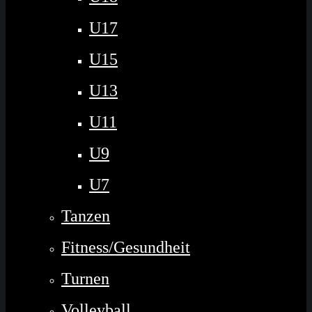
U17
U15
U13
U11
U9
U7
Tanzen
Fitness/Gesundheit
Turnen
Volleyball