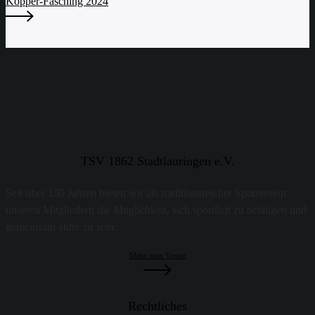
Köpper-Fasching 2024
TSV 1862 Stadtlauringen e.V.
Seit über 150 Jahren bieten wir als traditionsreicher Sportverein
unseren Mitgliedern die Möglichkeit, sich sportlich zu betätigen und
gemeinsam aktiv zu sein.
Mehr zum Verein
Rechtliches