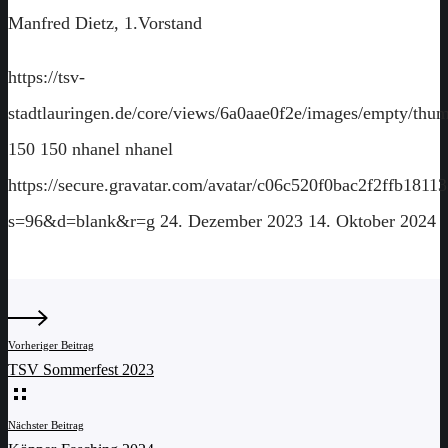
Manfred Dietz, 1.Vorstand
https://tsv-
stadtlauringen.de/core/views/6a0aae0f2e/images/empty/thum
150
150
nhanel
nhanel
https://secure.gravatar.com/avatar/c06c520f0bac2f2ffb18
s=96&d=blank&r=g
24. Dezember 2023
14. Oktober 2024
Vorheriger Beitrag
TSV Sommerfest 2023
Nächster Beitrag