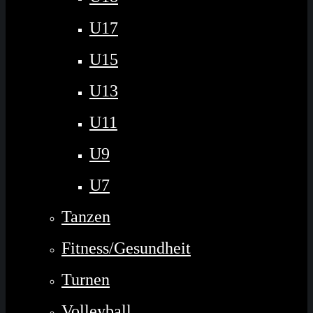
U17
U15
U13
U11
U9
U7
Tanzen
Fitness/Gesundheit
Turnen
Volleyball