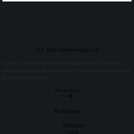
TSV 1862 Stadtlauringen e.V.
Seit über 150 Jahren bieten wir als traditionsreicher Sportverein
unseren Mitgliedern die Möglichkeit, sich sportlich zu betätigen und
gemeinsam aktiv zu sein.
Mehr zum Verein
Rechtliches
Impressum
AGB