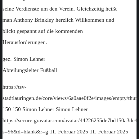
seine Verdienste um den Verein. Gleichzeitig heißt
man Anthony Brinkley herzlich Willkommen und
blickt gespannt auf die kommenden
Herausforderungen.
gez. Simon Lehner
Abteilungsleiter Fußball
https://tsv-
stadtlauringen.de/core/views/6a0aae0f2e/images/empty/thum
150
150
Simon Lehner
Simon Lehner
https://secure.gravatar.com/avatar/44226255de7bd150a3
s=96&d=blank&r=g
11. Februar 2025
11. Februar 2025