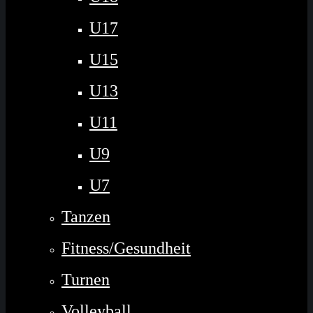
U17
U15
U13
U11
U9
U7
Tanzen
Fitness/Gesundheit
Turnen
Volleyball