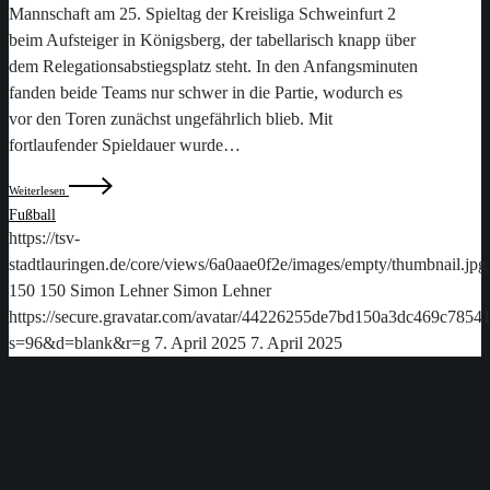
Mannschaft am 25. Spieltag der Kreisliga Schweinfurt 2
beim Aufsteiger in Königsberg, der tabellarisch knapp über
dem Relegationsabstiegsplatz steht. In den Anfangsminuten
fanden beide Teams nur schwer in die Partie, wodurch es
vor den Toren zunächst ungefährlich blieb. Mit
fortlaufender Spieldauer wurde…
Weiterlesen
Fußball
https://tsv-
stadtlauringen.de/core/views/6a0aae0f2e/images/empty/thumbnail.jpg
150
150
Simon Lehner
Simon Lehner
https://secure.gravatar.com/avatar/44226255de7bd150a3dc469c78
s=96&d=blank&r=g
7. April 2025
7. April 2025