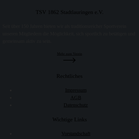
TSV 1862 Stadtlauringen e.V.
Seit über 150 Jahren bieten wir als traditionsreicher Sportverein
unseren Mitgliedern die Möglichkeit, sich sportlich zu betätigen und
gemeinsam aktiv zu sein.
Mehr zum Verein
Rechtliches
Impressum
AGB
Datenschutz
Wichtige Links
Vorstandschaft