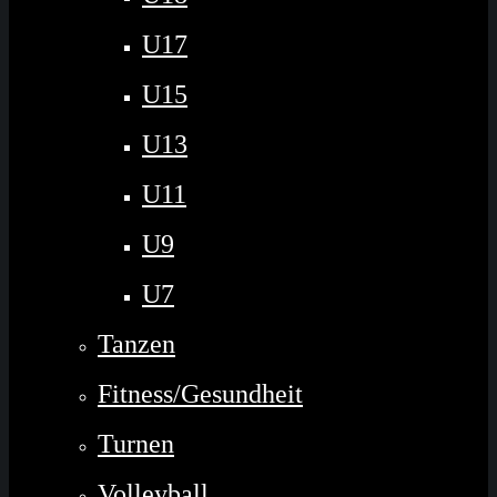
U17
U15
U13
U11
U9
U7
Tanzen
Fitness/Gesundheit
Turnen
Volleyball