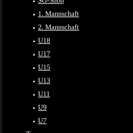
SG-Shop
1. Mannschaft
2. Mannschaft
U18
U17
U15
U13
U11
U9
U7