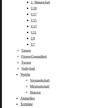
2. Mannschaft
U18
U17
U15
U13
U11
U9
U7
Tanzen
Fitness/Gesundheit
Turnen
Volleyball
Verein
Vorstandschaft
Mitgliedschaft
Historie
Aktuelles
Termine