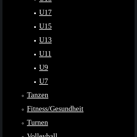
U17
U15
U13
U11
U9
U7
Tanzen
Fitness/Gesundheit
Turnen
Volleyball