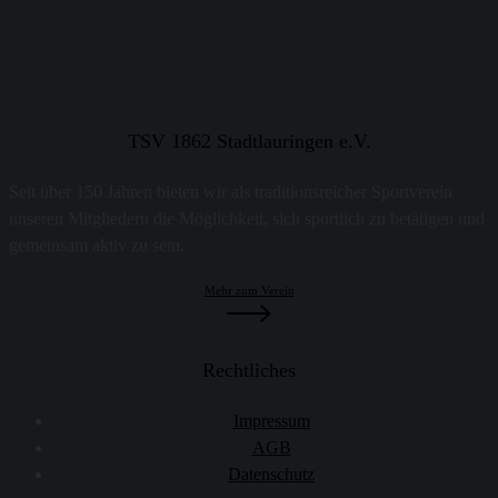
TSV 1862 Stadtlauringen e.V.
Seit über 150 Jahren bieten wir als traditionsreicher Sportverein
unseren Mitgliedern die Möglichkeit, sich sportlich zu betätigen und
gemeinsam aktiv zu sein.
Mehr zum Verein
Rechtliches
Impressum
AGB
Datenschutz