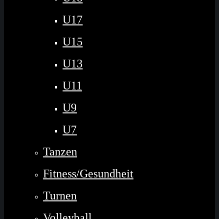
U17
U15
U13
U11
U9
U7
Tanzen
Fitness/Gesundheit
Turnen
Volleyball