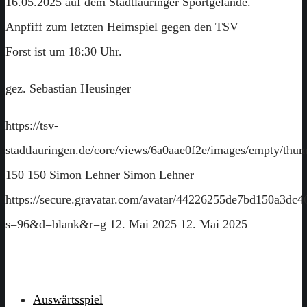
16.05.2025 auf dem Stadtlauringer Sportgelände.
Anpfiff zum letzten Heimspiel gegen den TSV
Forst ist um 18:30 Uhr.
gez. Sebastian Heusinger
https://tsv-
stadtlauringen.de/core/views/6a0aae0f2e/images/empty/thum
150
150
Simon Lehner
Simon Lehner
https://secure.gravatar.com/avatar/44226255de7bd150a3
s=96&d=blank&r=g
12. Mai 2025
12. Mai 2025
Auswärtsspiel