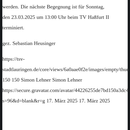
werden. Die nächste Begegnung ist für Sonntag,
den 23.03.2025 um 13:00 Uhr beim TV Haßfurt II
terminiert.
gez. Sebastian Heusinger
https://tsv-
stadtlauringen.de/core/views/6a0aae0f2e/images/empty/thum
150
150
Simon Lehner
Simon Lehner
https://secure.gravatar.com/avatar/44226255de7bd150a3
s=96&d=blank&r=g
17. März 2025
17. März 2025