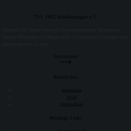
TSV 1862 Stadtlauringen e.V.
Seit über 150 Jahren bieten wir als traditionsreicher Sportverein
unseren Mitgliedern die Möglichkeit, sich sportlich zu betätigen und
gemeinsam aktiv zu sein.
Mehr zum Verein
Rechtliches
Impressum
AGB
Datenschutz
Wichtige Links