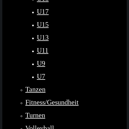
U17
U15
U13
U11
U9
U7
Tanzen
Fitness/Gesundheit
Turnen
Volleyball