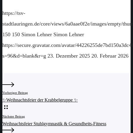
https://tsv-
stadtlauringen.de/core/views/6a0aae0f2e/images/empty/thum
150
150
Simon Lehner
Simon Lehner
https://secure.gravatar.com/avatar/44226255de7bd150a3
s=96&d=blank&r=g
23. Dezember 2025
20. Februar 2026
Vorheriger Beitrag
✨Weihnachtsfeier der Krabbelgruppe ✨
Nächster Beitrag
Weihnachtsfeier Stuhlgymnastik & Gesundheits-Fitness