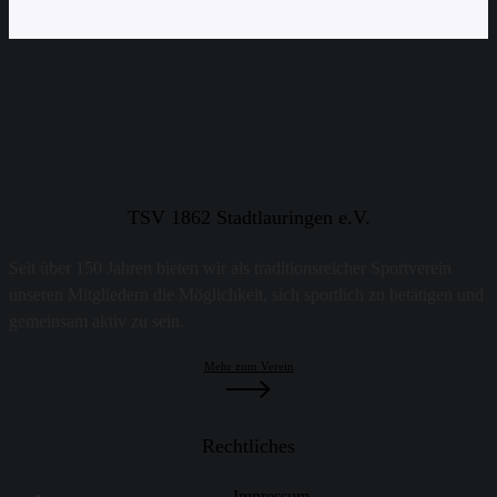
TSV 1862 Stadtlauringen e.V.
Seit über 150 Jahren bieten wir als traditionsreicher Sportverein
unseren Mitgliedern die Möglichkeit, sich sportlich zu betätigen und
gemeinsam aktiv zu sein.
Mehr zum Verein
Rechtliches
Impressum