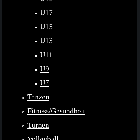
U17
U15
U13
U11
U9
U7
Tanzen
Fitness/Gesundheit
Turnen
Volleyball