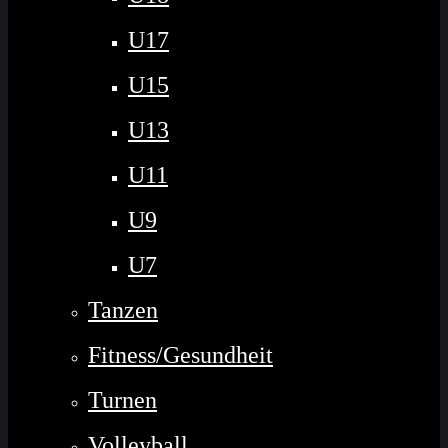
U17
U15
U13
U11
U9
U7
Tanzen
Fitness/Gesundheit
Turnen
Volleyball