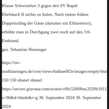
Klasse Schweinfurt 3 gegen den SV Rapid
Ebelsbach II nichts zu holen. Nach einem frühen
Doppelschlag der Gäste (darunter ein Elfmetertor),
erhöhte man in Durchgang zwei noch auf den 3:0-
Endstand.
gez. Sebastian Heusinger
https://tsv-
stadtlauringen.de/core/views/6a0aae0f2e/images/empty/thum
150
150
nhanel
nhanel
https://secure.gravatar.com/avatar/c06c520f0bac2f2ffb18
s=96&d=blank&r=g
30. September 2024
30. September
2024