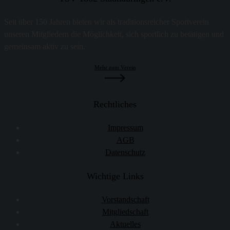
Seit über 150 Jahren bieten wir als traditionsreicher Sportverein
unseren Mitgliedern die Möglichkeit, sich sportlich zu betätigen und
gemeinsam aktiv zu sein.
Mehr zum Verein
Rechtliches
Impressum
AGB
Datenschutz
Wichtige Links
Vorstandschaft
Mitgliedschaft
Aktuelles