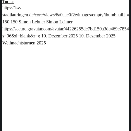
Turnen
https://tsv-
stadtlauringen.de/core/views/6a0aae0f2e/images/empty/thumbnail.jpg
150
150
Simon Lehner
Simon Lehner
https://secure.gravatar.com/avatar/44226255de7bd150a3dc469c78
s=96&d=blank&r=g
10. Dezember 2025
10. Dezember 2025
Weihnachtsturnen 2025