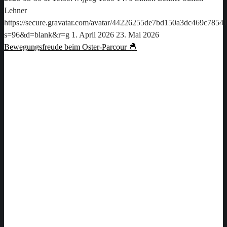
Lehner
https://secure.gravatar.com/avatar/44226255de7bd150a3dc469c78
s=96&d=blank&r=g
1. April 2026
23. Mai 2026
Bewegungsfreude beim Oster-Parcour 🐣