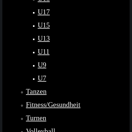
U17
U15
U13
U11
U9
U7
Tanzen
Fitness/Gesundheit
Turnen
Volleyball