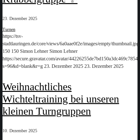
23. Dezember 2025
Turnen
https://tsv-
stadtlauringen.de/core/views/6a0aae0f2e/images/empty/thumbnail.jpg
150
150
Simon Lehner
Simon Lehner
https://secure.gravatar.com/avatar/44226255de7bd150a3dc469c78
s=96&d=blank&r=g
23. Dezember 2025
23. Dezember 2025
Weihnachtliches
Wichteltraining bei unseren
kleinen Turngruppen
10. Dezember 2025