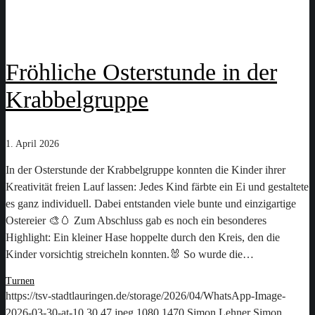
Fröhliche Osterstunde in der
Krabbelgruppe
1. April 2026
In der Osterstunde der Krabbelgruppe konnten die Kinder ihrer
Kreativität freien Lauf lassen: Jedes Kind färbte ein Ei und gestaltete
es ganz individuell. Dabei entstanden viele bunte und einzigartige
Ostereier 🎨🥚 Zum Abschluss gab es noch ein besonderes
Highlight: Ein kleiner Hase hoppelte durch den Kreis, den die
Kinder vorsichtig streicheln konnten.🐰 So wurde die…
Turnen
https://tsv-stadtlauringen.de/storage/2026/04/WhatsApp-Image-
2026-03-30-at-10.30.47.jpeg
1080
1470
Simon Lehner
Simon