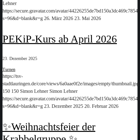
Lehner
https://secure.gravatar.com/avatar/44226255de7bd150a3dc469c78
s=96&d=blank&r=g
26. März 2026
23. Mai 2026
PEKiP-Kurs ab April 2026
23. Dezember 2025
Turnen
https://tsv-
stadtlauringen.de/core/views/6a0aae0f2e/images/empty/thumbnail.jpg
150
150
Simon Lehner
Simon Lehner
https://secure.gravatar.com/avatar/44226255de7bd150a3dc469c78
s=96&d=blank&r=g
23. Dezember 2025
20. Februar 2026
✨Weihnachtsfeier der
Krabbelgruppe ✨