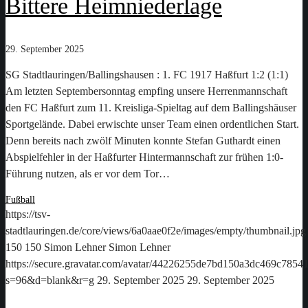
Bittere Heimniederlage
29. September 2025
SG Stadtlauringen/Ballingshausen : 1. FC 1917 Haßfurt 1:2 (1:1)
Am letzten Septembersonntag empfing unsere Herrenmannschaft
den FC Haßfurt zum 11. Kreisliga-Spieltag auf dem Ballingshäuser
Sportgelände. Dabei erwischte unser Team einen ordentlichen Start.
Denn bereits nach zwölf Minuten konnte Stefan Guthardt einen
Abspielfehler in der Haßfurter Hintermannschaft zur frühen 1:0-
Führung nutzen, als er vor dem Tor…
Fußball
https://tsv-
stadtlauringen.de/core/views/6a0aae0f2e/images/empty/thumbnail.jpg
150
150
Simon Lehner
Simon Lehner
https://secure.gravatar.com/avatar/44226255de7bd150a3dc469c78
s=96&d=blank&r=g
29. September 2025
29. September 2025