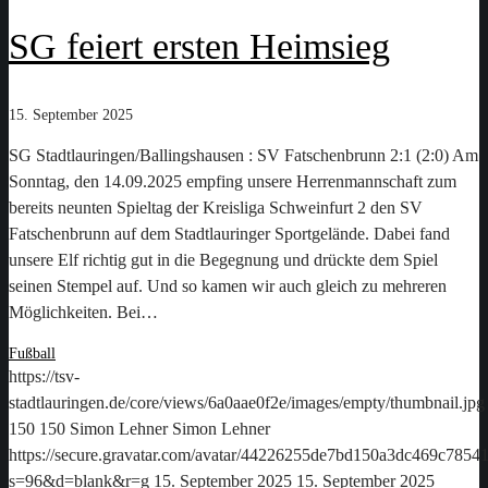
SG feiert ersten Heimsieg
15. September 2025
SG Stadtlauringen/Ballingshausen : SV Fatschenbrunn 2:1 (2:0) Am
Sonntag, den 14.09.2025 empfing unsere Herrenmannschaft zum
bereits neunten Spieltag der Kreisliga Schweinfurt 2 den SV
Fatschenbrunn auf dem Stadtlauringer Sportgelände. Dabei fand
unsere Elf richtig gut in die Begegnung und drückte dem Spiel
seinen Stempel auf. Und so kamen wir auch gleich zu mehreren
Möglichkeiten. Bei…
Fußball
https://tsv-
stadtlauringen.de/core/views/6a0aae0f2e/images/empty/thumbnail.jpg
150
150
Simon Lehner
Simon Lehner
https://secure.gravatar.com/avatar/44226255de7bd150a3dc469c78
s=96&d=blank&r=g
15. September 2025
15. September 2025