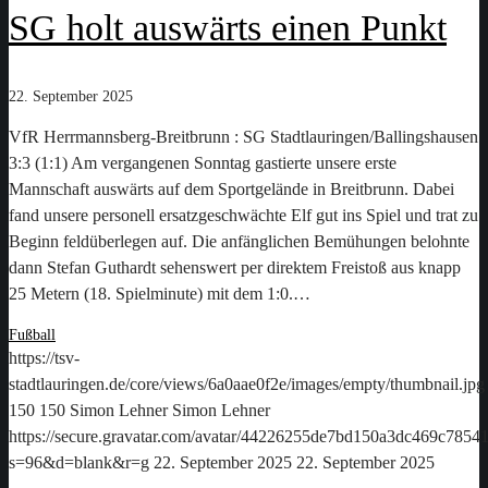
SG holt auswärts einen Punkt
22. September 2025
VfR Herrmannsberg-Breitbrunn : SG Stadtlauringen/Ballingshausen
3:3 (1:1) Am vergangenen Sonntag gastierte unsere erste
Mannschaft auswärts auf dem Sportgelände in Breitbrunn. Dabei
fand unsere personell ersatzgeschwächte Elf gut ins Spiel und trat zu
Beginn feldüberlegen auf. Die anfänglichen Bemühungen belohnte
dann Stefan Guthardt sehenswert per direktem Freistoß aus knapp
25 Metern (18. Spielminute) mit dem 1:0.…
Fußball
https://tsv-
stadtlauringen.de/core/views/6a0aae0f2e/images/empty/thumbnail.jpg
150
150
Simon Lehner
Simon Lehner
https://secure.gravatar.com/avatar/44226255de7bd150a3dc469c78
s=96&d=blank&r=g
22. September 2025
22. September 2025