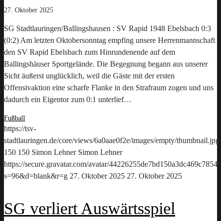
27. Oktober 2025
SG Stadtlauringen/Ballingshausen : SV Rapid 1948 Ebelsbach 0:3
(0:2) Am letzten Oktobersonntag empfing unsere Herrenmannschaft
den SV Rapid Ebelsbach zum Hinrundenende auf dem
Ballingshäuser Sportgelände. Die Begegnung begann aus unserer
Sicht äußerst unglücklich, weil die Gäste mit der ersten
Offensivaktion eine scharfe Flanke in den Strafraum zogen und uns
dadurch ein Eigentor zum 0:1 unterlief…
Fußball
https://tsv-
stadtlauringen.de/core/views/6a0aae0f2e/images/empty/thumbnail.jpg
150
150
Simon Lehner
Simon Lehner
https://secure.gravatar.com/avatar/44226255de7bd150a3dc469c78
s=96&d=blank&r=g
27. Oktober 2025
27. Oktober 2025
SG verliert Auswärtsspiel