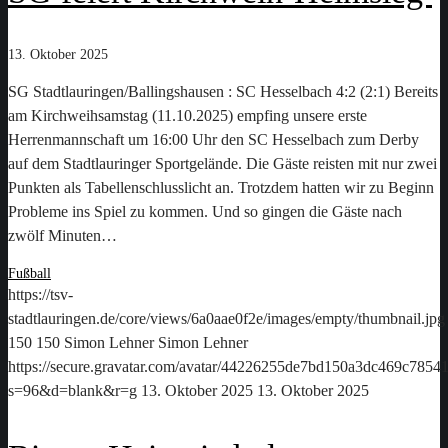
13. Oktober 2025
SG Stadtlauringen/Ballingshausen : SC Hesselbach 4:2 (2:1) Bereits
am Kirchweihsamstag (11.10.2025) empfing unsere erste
Herrenmannschaft um 16:00 Uhr den SC Hesselbach zum Derby
auf dem Stadtlauringer Sportgelände. Die Gäste reisten mit nur zwei
Punkten als Tabellenschlusslicht an. Trotzdem hatten wir zu Beginn
Probleme ins Spiel zu kommen. Und so gingen die Gäste nach
zwölf Minuten…
Fußball
https://tsv-
stadtlauringen.de/core/views/6a0aae0f2e/images/empty/thumbnail.jpg
150
150
Simon Lehner
Simon Lehner
https://secure.gravatar.com/avatar/44226255de7bd150a3dc469c78
s=96&d=blank&r=g
13. Oktober 2025
13. Oktober 2025