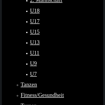
2. Mannschaft
U18
U17
U15
U13
U11
U9
U7
Tanzen
Fitness/Gesundheit