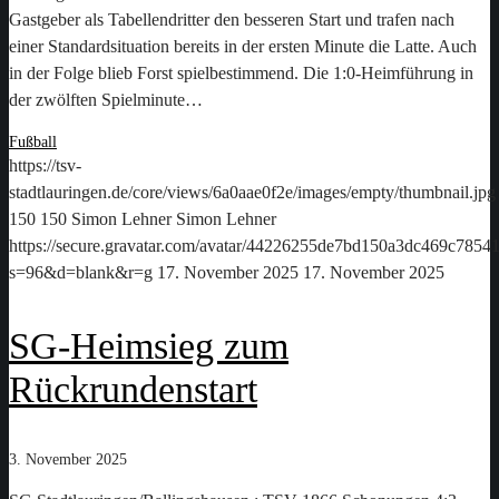
Gastgeber als Tabellendritter den besseren Start und trafen nach
einer Standardsituation bereits in der ersten Minute die Latte. Auch
in der Folge blieb Forst spielbestimmend. Die 1:0-Heimführung in
der zwölften Spielminute…
Fußball
https://tsv-
stadtlauringen.de/core/views/6a0aae0f2e/images/empty/thumbnail.jpg
150
150
Simon Lehner
Simon Lehner
https://secure.gravatar.com/avatar/44226255de7bd150a3dc469c78
s=96&d=blank&r=g
17. November 2025
17. November 2025
SG-Heimsieg zum
Rückrundenstart
3. November 2025