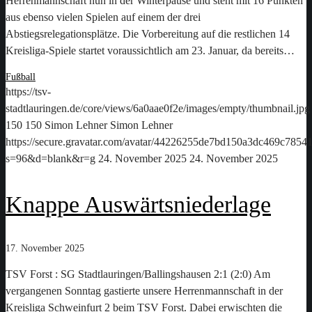
Herrenmannschaft nun in der Winterpause und steht mit 16 Punkten
aus ebenso vielen Spielen auf einem der drei
Abstiegsrelegationsplätze. Die Vorbereitung auf die restlichen 14
Kreisliga-Spiele startet voraussichtlich am 23. Januar, da bereits…
Fußball
https://tsv-
stadtlauringen.de/core/views/6a0aae0f2e/images/empty/thumbnail.jpg
150
150
Simon Lehner
Simon Lehner
https://secure.gravatar.com/avatar/44226255de7bd150a3dc469c78
s=96&d=blank&r=g
24. November 2025
24. November 2025
Knappe Auswärtsniederlage
17. November 2025
TSV Forst : SG Stadtlauringen/Ballingshausen 2:1 (2:0) Am
vergangenen Sonntag gastierte unsere Herrenmannschaft in der
Kreisliga Schweinfurt 2 beim TSV Forst. Dabei erwischten die