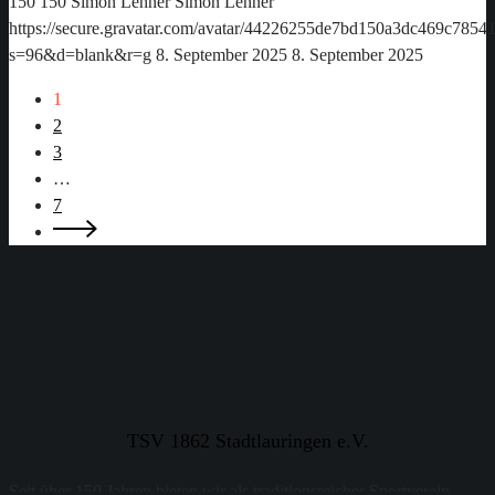
150
150
Simon Lehner
Simon Lehner
https://secure.gravatar.com/avatar/44226255de7bd150a3dc469c78
s=96&d=blank&r=g
8. September 2025
8. September 2025
1
2
3
…
7
TSV 1862 Stadtlauringen e.V.
Seit über 150 Jahren bieten wir als traditionsreicher Sportverein