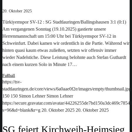
20. Oktober 2025
Türkiyemspor SV-12 : SG Stadtlauringen/Ballingshausen 3:1 (0:1)
Am vergangenen Sonntag (19.10.2025) gastierte unsere
Herrenmannschaft um 15:00 Uhr bei Türkiyemspor SV-12 in
Schweinfurt. Dabei kamen wir ordentlich in die Partie. Während wir
hinten quasi kaum etwas zuließen, setzten wir offensiv immer
wieder Nadelstiche. Diese Leistung belohnte auch Stefan Guthardt
nach einem kurzen Solo in Minute 17…
Fußball
https://tsv-
stadtlauringen.de/core/views/6a0aae0f2e/images/empty/thumbnail.jpg
150
150
Simon Lehner
Simon Lehner
https://secure.gravatar.com/avatar/44226255de7bd150a3dc469c78
s=96&d=blank&r=g
20. Oktober 2025
20. Oktober 2025
SG feiert Kirchweih-Heimsieg