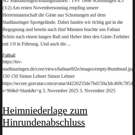
SG Stadtlauringen/Ballingshausen : TSV 1866 Schonungen 4:3
(3:2) Am ersten Novembersonntag empfing unsere
Herrenmannschaft die Gäste aus Schonungen auf dem
Stadtlauringer Sportgelände. Dabei fanden wir richtig gut in die
Begegnung und bereits nach fünf Minuten brachte uns Fabian
Schön nach einem langen Ball und Heber über den Gäste-Torhüter
mit 1:0 in Führung. Und auch die…
Fußball
https://tsv-
stadtlauringen.de/core/views/6a0aae0f2e/images/empty/thumbnail.jpg
150
150
Simon Lehner
Simon Lehner
https://secure.gravatar.com/avatar/44226255de7bd150a3dc469c78
s=96&d=blank&r=g
3. November 2025
3. November 2025
Heimniederlage zum
Hinrundenabschluss